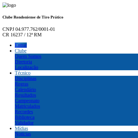
Clube Rondoniense de Tiro Prático
CNPJ 04.977.762/0001-01
CR 16237 / 12ª RM
Entrar
Clube
Quem Somos
Diretoria
Localização
Técnico
Disciplinas
Regras
Calendário
Resultados
Campeonato
Matriculados
Recordes
Biblioteca
Validador
Mídias
Notícias