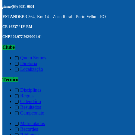
phone
(69) 9981-0661
ESTANDE
BR 364, Km 14 - Zona Rural - Porto Velho - RO
CR 16237 / 12ª RM
CNPJ 04.977.762/0001-01
Clube
▢
Quem Somos
▢
Diretoria
▢
Localização
Técnico
▢
Disciplinas
▢
Regras
▢
Calendário
▢
Resultados
▢
Campeonato
▢
Matriculados
▢
Recordes
▢
Biblioteca