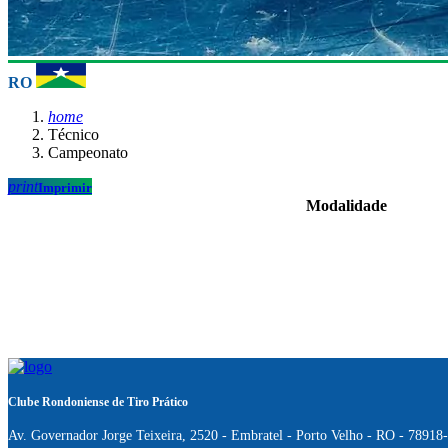
RO
home
Técnico
Campeonato
print
Imprimir
Modalidade
Clube Rondoniense de Tiro Prático
Av. Governador Jorge Teixeira, 2520 - Embratel - Porto Velho - RO - 78918