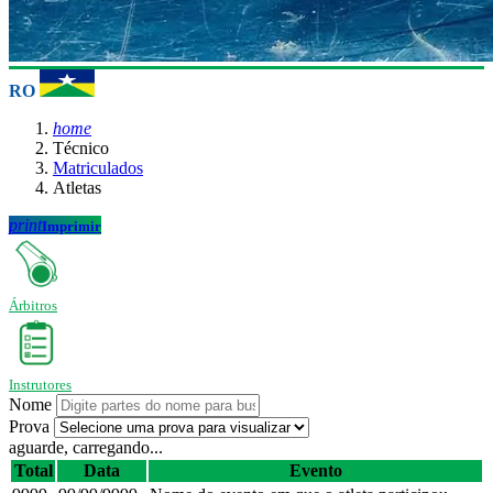
RO
home
Técnico
Matriculados
Atletas
print
Imprimir
Árbitros
Instrutores
Nome
Prova
aguarde, carregando...
Total
Data
Evento