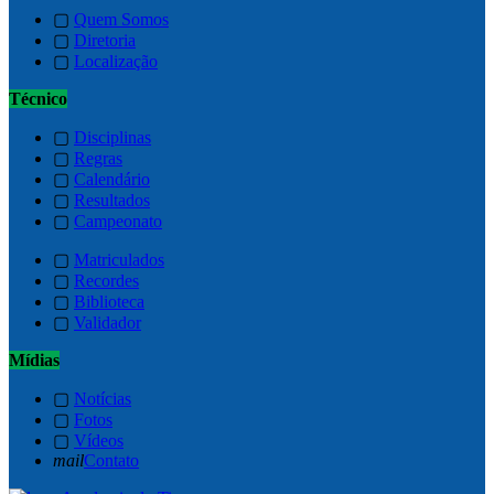
▢
Quem Somos
▢
Diretoria
▢
Localização
Técnico
▢
Disciplinas
▢
Regras
▢
Calendário
▢
Resultados
▢
Campeonato
▢
Matriculados
▢
Recordes
▢
Biblioteca
▢
Validador
Mídias
▢
Notícias
▢
Fotos
▢
Vídeos
mail
Contato