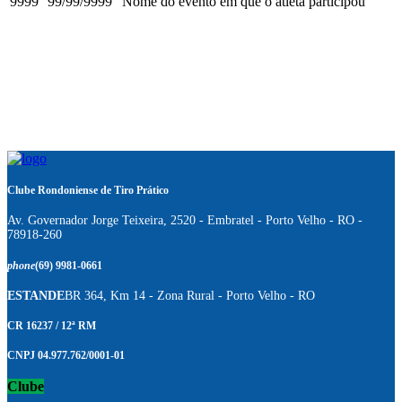
9999
99/99/9999
Nome do evento em que o atleta participou
Clube Rondoniense de Tiro Prático
Av. Governador Jorge Teixeira, 2520 - Embratel - Porto Velho - RO -
78918-260
phone
(69) 9981-0661
ESTANDE
BR 364, Km 14 - Zona Rural - Porto Velho - RO
CR 16237 / 12ª RM
CNPJ 04.977.762/0001-01
Clube