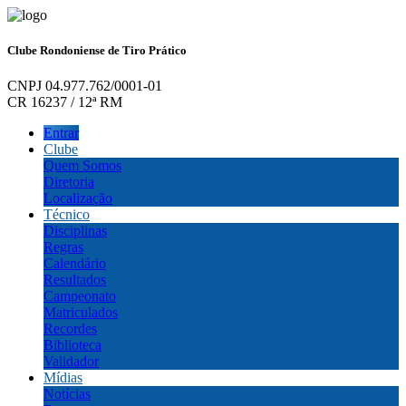
Clube Rondoniense de Tiro Prático
CNPJ 04.977.762/0001-01
CR 16237 / 12ª RM
Entrar
Clube
Quem Somos
Diretoria
Localização
Técnico
Disciplinas
Regras
Calendário
Resultados
Campeonato
Matriculados
Recordes
Biblioteca
Validador
Mídias
Notícias