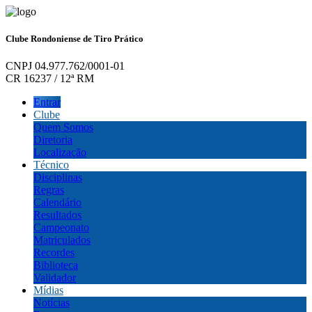
Clube Rondoniense de Tiro Prático
CNPJ 04.977.762/0001-01
CR 16237 / 12ª RM
Entrar
Clube
Quem Somos
Diretoria
Localização
Técnico
Disciplinas
Regras
Calendário
Resultados
Campeonato
Matriculados
Recordes
Biblioteca
Validador
Mídias
Notícias