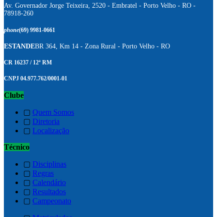
Av. Governador Jorge Teixeira, 2520 - Embratel - Porto Velho - RO -
78918-260
phone
(69) 9981-0661
ESTANDE
BR 364, Km 14 - Zona Rural - Porto Velho - RO
CR 16237 / 12ª RM
CNPJ 04.977.762/0001-01
Clube
▢
Quem Somos
▢
Diretoria
▢
Localização
Técnico
▢
Disciplinas
▢
Regras
▢
Calendário
▢
Resultados
▢
Campeonato